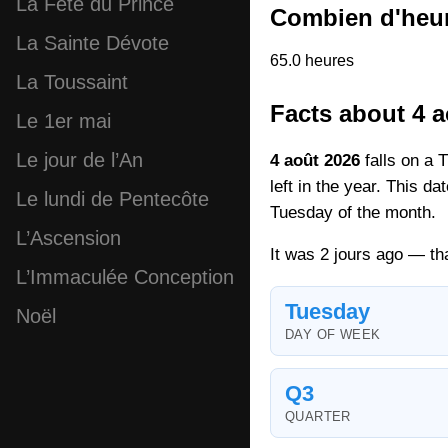
La Fête du Prince
Combien d'heur
La Sainte Dévote
65.0 heures
La Toussaint
Facts about 4 a
Le 1er mai
Le jour de l’An
4 août 2026
falls on a 
left in the year. This d
Le lundi de Pentecôte
Tuesday of the month.
L’Ascension
It was 2 jours ago — th
L’Immaculée Conception
Tuesday
Noël​
DAY OF WEEK
Q3
QUARTER