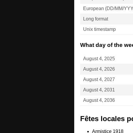
European (DD/MM/YY
Long format
Unix timestamp
What day of the wee
August 4, 2025
August 4, 2026
August 4, 2027
August 4, 2031
August 4, 2036
Fêtes locales p
Armistice 1918