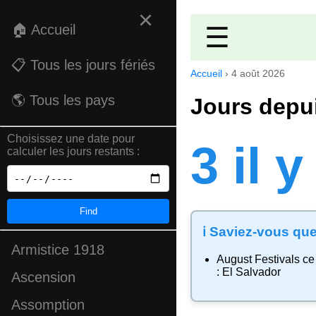
×
🏠 Accueil
☰
📋 Tous les jours fériés
Accueil
›
4 août 2026
🌎 Tous les pays
Jours depui
Choisissez une date pour
3 il 
calculer les jours restants :
Find
ℹ️ Saviez-vous que
Armistice 1918
August Festivals
ce 
:
El Salvador
Ascension
Assomption