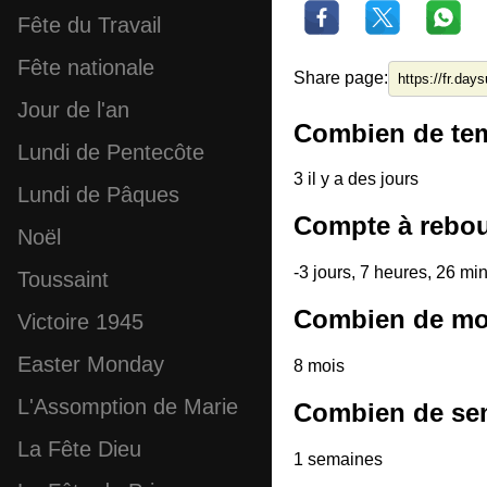
Fête du Travail
Fête nationale
Share page:
Jour de l'an
Combien de tem
Lundi de Pentecôte
3 il y a des jours
Lundi de Pâques
Compte à rebou
Noël
-3 jours, 7 heures, 26 m
Toussaint
Combien de moi
Victoire 1945
Easter Monday
8 mois
L'Assomption de Marie
Combien de sem
La Fête Dieu
1 semaines