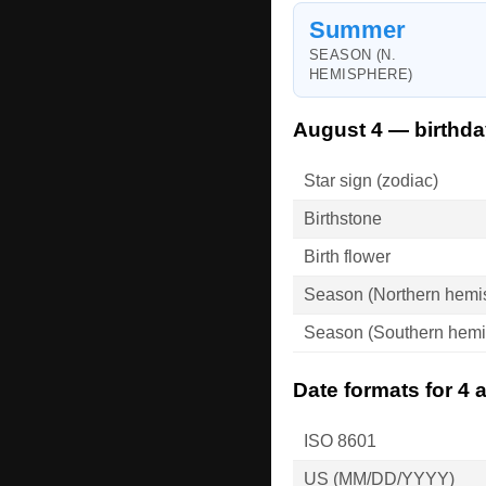
Summer
SEASON (N.
HEMISPHERE)
August 4 — birthda
Star sign (zodiac)
Birthstone
Birth flower
Season (Northern hemi
Season (Southern hemi
Date formats for 4 
ISO 8601
US (MM/DD/YYYY)