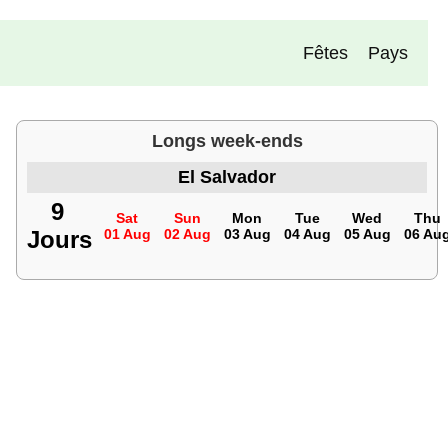
Fêtes
Pays
Longs week-ends
El Salvador
9
Sat
Sun
Mon
Tue
Wed
Thu
Jours
01 Aug
02 Aug
03 Aug
04 Aug
05 Aug
06 Au