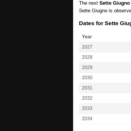
The next
Sette Giugno
Sette Giugno is observed
Dates for Sette Gi
Year
2027
2028
2029
2030
2031
2032
2033
2034