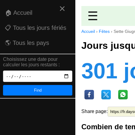
×
🏠 Accueil
☰
📋 Tous les jours fériés
Accueil
›
Fêtes
›
Sette Giug
🌎 Tous les pays
Jours jusq
Choisissez une date pour
301 j
calculer les jours restants :
Find
Share page:
Combien de tem