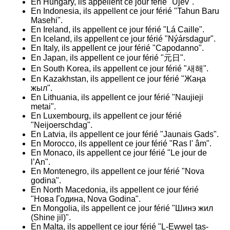
En Hungary, ils appellent ce jour férié "Újév".
En Indonesia, ils appellent ce jour férié "Tahun Baru
Masehi".
En Ireland, ils appellent ce jour férié "Lá Caille".
En Iceland, ils appellent ce jour férié "Nýársdagur".
En Italy, ils appellent ce jour férié "Capodanno".
En Japan, ils appellent ce jour férié "元日".
En South Korea, ils appellent ce jour férié "새해".
En Kazakhstan, ils appellent ce jour férié "Жаңа
жыл".
En Lithuania, ils appellent ce jour férié "Naujieji
metai".
En Luxembourg, ils appellent ce jour férié
"Neijoerschdag".
En Latvia, ils appellent ce jour férié "Jaunais Gads".
En Morocco, ils appellent ce jour férié "Ras l' âm".
En Monaco, ils appellent ce jour férié "Le jour de
l’An".
En Montenegro, ils appellent ce jour férié "Nova
godina".
En North Macedonia, ils appellent ce jour férié
"Нова Година, Nova Godina".
En Mongolia, ils appellent ce jour férié "Шинэ жил
(Shine jil)".
En Malta, ils appellent ce jour férié "L-Ewwel tas-