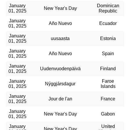
January
Dominican
New Year's Day
01, 2025
Republic
January
Año Nuevo
Ecuador
01, 2025
January
uusaasta
Estonia
01, 2025
January
Año Nuevo
Spain
01, 2025
January
Uudenvuodenpäivä
Finland
01, 2025
January
Faroe
Nýggjársdagur
01, 2025
Islands
January
Jour de l'an
France
01, 2025
January
New Year's Day
Gabon
01, 2025
January
United
New Year's Day