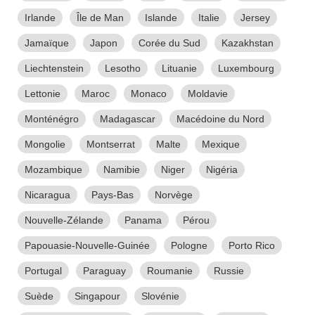
Irlande
Île de Man
Islande
Italie
Jersey
Jamaïque
Japon
Corée du Sud
Kazakhstan
Liechtenstein
Lesotho
Lituanie
Luxembourg
Lettonie
Maroc
Monaco
Moldavie
Monténégro
Madagascar
Macédoine du Nord
Mongolie
Montserrat
Malte
Mexique
Mozambique
Namibie
Niger
Nigéria
Nicaragua
Pays-Bas
Norvège
Nouvelle-Zélande
Panama
Pérou
Papouasie-Nouvelle-Guinée
Pologne
Porto Rico
Portugal
Paraguay
Roumanie
Russie
Suède
Singapour
Slovénie