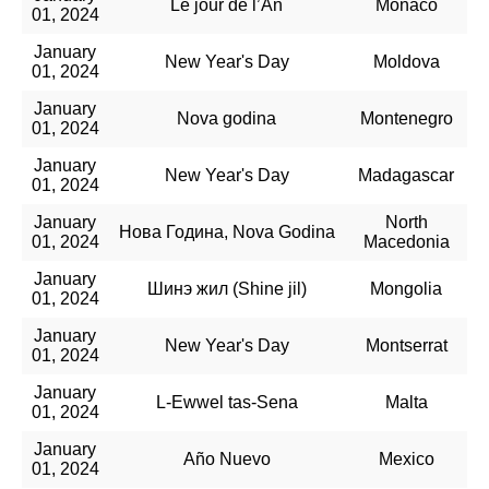
Le jour de l’An
Monaco
01, 2024
January
New Year's Day
Moldova
01, 2024
January
Nova godina
Montenegro
01, 2024
January
New Year's Day
Madagascar
01, 2024
January
North
Нова Година, Nova Godina
01, 2024
Macedonia
January
Шинэ жил (Shine jil)
Mongolia
01, 2024
January
New Year's Day
Montserrat
01, 2024
January
L-Ewwel tas-Sena
Malta
01, 2024
January
Año Nuevo
Mexico
01, 2024