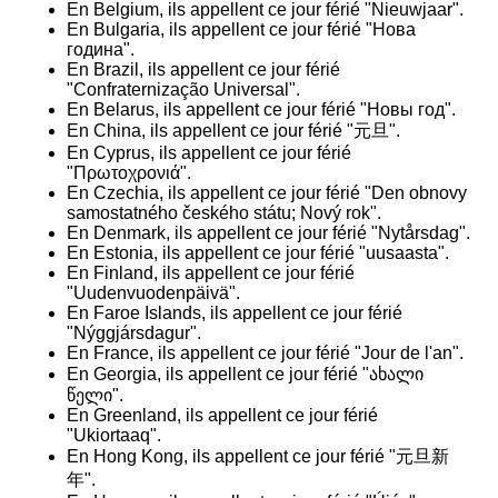
En Belgium, ils appellent ce jour férié "Nieuwjaar".
En Bulgaria, ils appellent ce jour férié "Нова
година".
En Brazil, ils appellent ce jour férié
"Confraternização Universal".
En Belarus, ils appellent ce jour férié "Новы год".
En China, ils appellent ce jour férié "元旦".
En Cyprus, ils appellent ce jour férié
"Πρωτοχρονιά".
En Czechia, ils appellent ce jour férié "Den obnovy
samostatného českého státu; Nový rok".
En Denmark, ils appellent ce jour férié "Nytårsdag".
En Estonia, ils appellent ce jour férié "uusaasta".
En Finland, ils appellent ce jour férié
"Uudenvuodenpäivä".
En Faroe Islands, ils appellent ce jour férié
"Nýggjársdagur".
En France, ils appellent ce jour férié "Jour de l'an".
En Georgia, ils appellent ce jour férié "ახალი
წელი".
En Greenland, ils appellent ce jour férié
"Ukiortaaq".
En Hong Kong, ils appellent ce jour férié "元旦新
年".