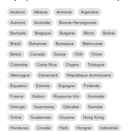
Andorre
Albanie
Arménie
Argentine
Autriche
Australie
Bosnie-Herzégovine
Barbade
Belgique
Bulgarie
Bénin
Bolivie
Brésil
Bahamas
Botswana
Biélorussie
Belize
Canada
Suisse
Chili
Chine
Colombie
Costa Rica
Chypre
Tchéquie
Allemagne
Danemark
République dominicaine
Équateur
Estonie
Espagne
Finlande
France
Gabon
Royaume-Uni
Grenade
Géorgie
Guernesey
Gibraltar
Gambie
Grèce
Guatemala
Guyana
Hong Kong
Honduras
Croatie
Haïti
Hongrie
Indonésie