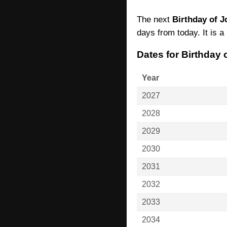
The next
Birthday of J
days from today. It is a 
Dates for Birthday
Year
2027
2028
2029
2030
2031
2032
2033
2034