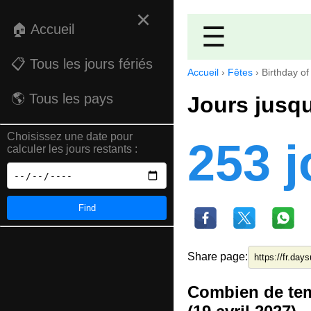
×
🏠 Accueil
☰
📋 Tous les jours fériés
Accueil
›
Fêtes
›
Birthday o
🌎 Tous les pays
Jours jusqu
Choisissez une date pour
253 j
calculer les jours restants :
Find
Share page:
Combien de tem